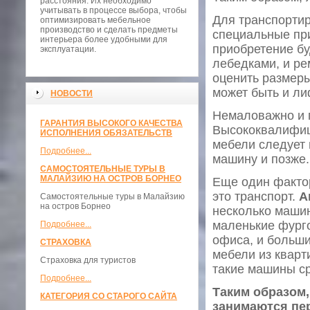
расстояния. Их необходимо
учитывать в процессе выбора, чтобы
Для транспорти
оптимизировать мебельное
производство и сделать предметы
специальные при
интерьера более удобными для
приобретение бу
эксплуатации.
лебедками, и ре
оценить размеры
может быть и ли
НОВОСТИ
Немаловажно и 
ГАРАНТИЯ ВЫСОКОГО КАЧЕСТВА
Высококвалифиц
ИСПОЛНЕНИЯ ОБЯЗАТЕЛЬСТВ
мебели следует 
Подробнее...
машину и позже.
САМОСТОЯТЕЛЬНЫЕ ТУРЫ В
МАЛАЙЗИЮ НА ОСТРОВ БОРНЕО
Еще один фактор
это транспорт.
А
Самостоятельные туры в Малайзию
на остров Борнео
несколько машин
маленькие фурго
Подробнее...
офиса, и больши
СТРАХОВКА
мебели из кварт
Страховка для туристов
такие машины ср
Подробнее...
Таким образом
КАТЕГОРИЯ СО СТАРОГО САЙТА
занимаются пе