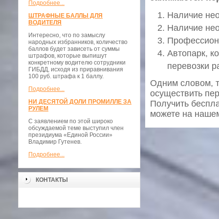
Подробнее...
Наличие нео
ШТРАФНЫЕ БАЛЛЫ ДЛЯ
ВОДИТЕЛЯ
Наличие нео
Интересно, что по замыслу
Профессион
народных избранников, количество
баллов будет зависеть от суммы
Автопарк, к
штрафов, которые выпишут
конкретному водителю сотрудники
перевозки р
ГИБДД, исходя из приравнивания
100 руб. штрафа к 1 баллу.
Одним словом, 
Подробнее...
осуществить пер
НИ ДЕСЯТОЙ ДОЛИ ПРОМИЛЛЕ ЗА
Получить беспла
РУЛЕМ
можете на наше
С заявлением по этой широко
обсуждаемой теме выступил член
президиума «Единой России»
Владимир Гутенев.
Подробнее...
КОНТАКТЫ