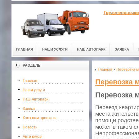
Грузоперевозки
ГЛАВНАЯ
НАШИ УСЛУГИ
НАШ АВТОПАРК
ЗАЯВКА
РАЗДЕЛЫ
Главная
Перевозка м
Перевозка 
Главная
Наши услуги
Перевозка 
Наш Автопарк
Переезд квартир
Заявка
места жительств
Как к нам проехать
помощи родствен
может в таком с
Новости
Непрофессионали
Авто юмор