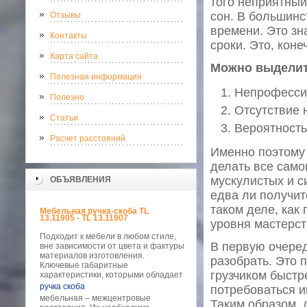
того неприятны
сон. В большинс
Отзывы
времени. Это зн
Контакты
сроки. Это, кон
Карта сайта
Можно выделить
Полезная информация
Непрофессио
Полезно
Отсутствие 
Статьи
Вероятность
Расчет расстояний
Именно поэтому
делать все само
мускулистых и с
ОБЪЯВЛЕНИЯ
едва ли получит
таком деле, как
Мебельная ручка-скоба TL
13.11905 - TL 13.11907
уровня мастерст
Подходит к мебели в любом стиле,
В первую очеред
вне зависимости от цвета и фактуры
материалов изготовления.
разобрать. Это 
Ключевые габаритные
грузчиком быстр
характеристики, которыми обладает
ручка скоба
потребоваться и
мебельная – межцентровые
Таким образом, 