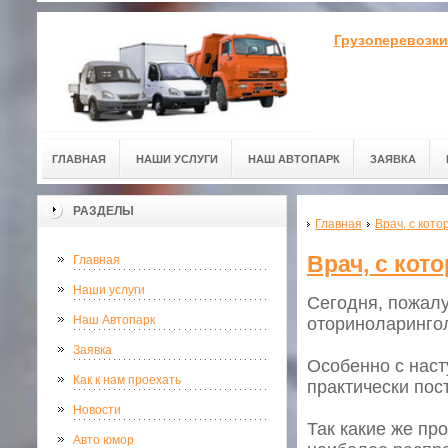
Грузоперевозки
ГЛАВНАЯ
НАШИ УСЛУГИ
НАШ АВТОПАРК
ЗАЯВКА
РАЗДЕЛЫ
Главная
Врач, с кото
Врач, с кот
Главная
Наши услуги
Сегодня, пожал
Наш Автопарк
оториноларингол
Заявка
Особенно с наст
Как к нам проехать
практически пос
Новости
Так какие же пр
Авто юмор