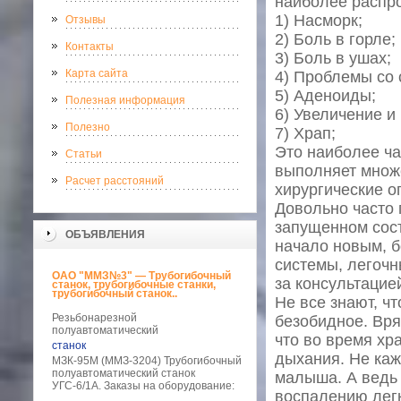
наиболее распр
1) Насморк;
Отзывы
2) Боль в горле;
Контакты
3) Боль в ушах;
Карта сайта
4) Проблемы со 
5) Аденоиды;
Полезная информация
6) Увеличение и
Полезно
7) Храп;
Это наиболее ча
Статьи
выполняет множ
Расчет расстояний
хирургические о
Довольно часто 
запущенном сост
ОБЪЯВЛЕНИЯ
начало новым, б
системы, легочн
ОАО "ММЗ№3" — Трубогибочный
за консультацие
станок, трубогибочные станки,
трубогибочный станок..
Не все знают, чт
Резьбонарезной
безобидное. Вр
полуавтоматический
что во время хр
станок
дыхания. Не ка
МЗК-95М (ММЗ-3204) Трубогибочный
полуавтоматический станок
малыша. А ведь 
УГС-6/1А. Заказы на оборудование:
воспалению легк