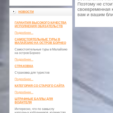
Поэтому не стои
своевременная к
НОВОСТИ
вам и вашим бли
ГАРАНТИЯ ВЫСОКОГО КАЧЕСТВА
ИСПОЛНЕНИЯ ОБЯЗАТЕЛЬСТВ
Подробнее...
САМОСТОЯТЕЛЬНЫЕ ТУРЫ В
МАЛАЙЗИЮ НА ОСТРОВ БОРНЕО
Самостоятельные туры в Малайзию
на остров Борнео
Подробнее...
СТРАХОВКА
Страховка для туристов
Подробнее...
КАТЕГОРИЯ СО СТАРОГО САЙТА
Подробнее...
ШТРАФНЫЕ БАЛЛЫ ДЛЯ
ВОДИТЕЛЯ
Интересно, что по замыслу
народных избранников, количество