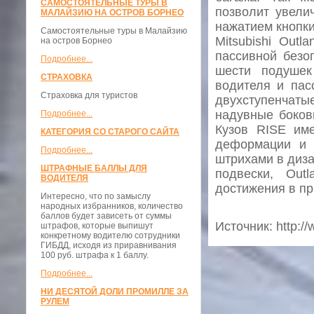
САМОСТОЯТЕЛЬНЫЕ ТУРЫ В
позволит увели
МАЛАЙЗИЮ НА ОСТРОВ БОРНЕО
нажатием кнопки
Самостоятельные туры в Малайзию
Mitsubishi Out
на остров Борнео
пассивной безо
Подробнее...
шести подушек
СТРАХОВКА
водителя и пас
Страховка для туристов
двухступенчат
надувные боков
Подробнее...
Кузов RISE име
КАТЕГОРИЯ СО СТАРОГО САЙТА
деформации и 
Подробнее...
штрихами в диз
ШТРАФНЫЕ БАЛЛЫ ДЛЯ
подвески, Out
ВОДИТЕЛЯ
достижения в пр
Интересно, что по замыслу
народных избранников, количество
баллов будет зависеть от суммы
Источник: http:/
штрафов, которые выпишут
конкретному водителю сотрудники
ГИБДД, исходя из приравнивания
100 руб. штрафа к 1 баллу.
Подробнее...
НИ ДЕСЯТОЙ ДОЛИ ПРОМИЛЛЕ ЗА
РУЛЕМ