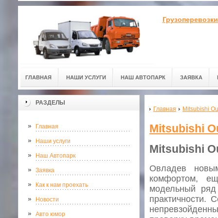
Грузоперевозки
ГЛАВНАЯ
НАШИ УСЛУГИ
НАШ АВТОПАРК
ЗАЯВКА
РАЗДЕЛЫ
Главная
Mitsubishi O
Mitsubishi 
Главная
Наши услуги
Mitsubishi 
Наш Автопарк
Овладев новы
Заявка
комфортом, ещ
Как к нам проехать
модельный ряд 
практичности. С
Новости
непревзойденн
Авто юмор