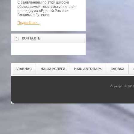
С заявлением по этой широко
обсуждаемой теме выступил член
президиума «Единой России»
Владимир Гутенев.
Подробнее...
КОНТАКТЫ
ГЛАВНАЯ
НАШИ УСЛУГИ
НАШ АВТОПАРК
ЗАЯВКА
Copyright © 201