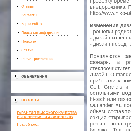
проверку време
внедорожника. 
Отзывы
http://www.niko-
Контакты
Карта сайта
Изменения диз
- решетки радиа
Полезная информация
- дизайн колесн
Полезно
- дизайн передн
Статьи
Появляются ра
Расчет расстояний
фонари. В ря
стеклоочистител
Дизайн Outland
ОБЪЯВЛЕНИЯ
прибегали к пом
Colt, Grandis 
остальными моде
hi-tech или техно
НОВОСТИ
Outlander XL п
объем составля
ГАРАНТИЯ ВЫСОКОГО КАЧЕСТВА
секция открывае
ИСПОЛНЕНИЯ ОБЯЗАТЕЛЬСТВ
рельсы пола гр
Подробнее...
багажа. Так ж