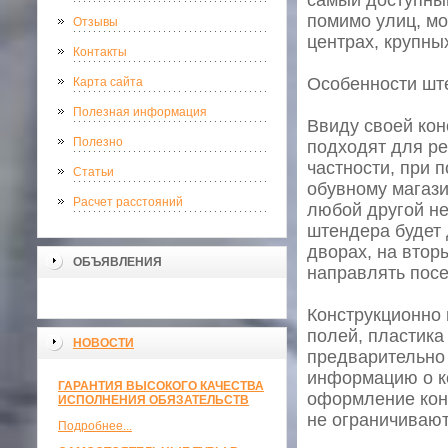
самый доступный
помимо улиц, мо
Отзывы
центрах, крупны
Контакты
Особенности шт
Карта сайта
Полезная информация
Ввиду своей кон
Полезно
подходят для ре
частности, при 
Статьи
обувному магази
Расчет расстояний
любой другой н
штендера будет 
дворах, на втор
ОБЪЯВЛЕНИЯ
направлять посе
Конструкционно 
полей, пластика
НОВОСТИ
предварительно
информацию о ко
ГАРАНТИЯ ВЫСОКОГО КАЧЕСТВА
оформление конс
ИСПОЛНЕНИЯ ОБЯЗАТЕЛЬСТВ
не ограничивают
Подробнее...