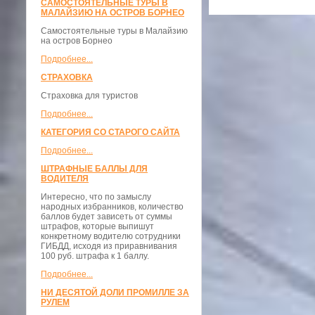
САМОСТОЯТЕЛЬНЫЕ ТУРЫ В
МАЛАЙЗИЮ НА ОСТРОВ БОРНЕО
Самостоятельные туры в Малайзию
на остров Борнео
Подробнее...
СТРАХОВКА
Страховка для туристов
Подробнее...
КАТЕГОРИЯ СО СТАРОГО САЙТА
Подробнее...
ШТРАФНЫЕ БАЛЛЫ ДЛЯ
ВОДИТЕЛЯ
Интересно, что по замыслу
народных избранников, количество
баллов будет зависеть от суммы
штрафов, которые выпишут
конкретному водителю сотрудники
ГИБДД, исходя из приравнивания
100 руб. штрафа к 1 баллу.
Подробнее...
НИ ДЕСЯТОЙ ДОЛИ ПРОМИЛЛЕ ЗА
РУЛЕМ