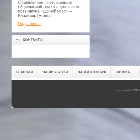
С заявлением по этой широко
обсуждаемой теме выступил член
президиума «Единой России»
Владимир Гутенев.
Подробнее...
КОНТАКТЫ
ГЛАВНАЯ
НАШИ УСЛУГИ
НАШ АВТОПАРК
ЗАЯВКА
Copyright © 201