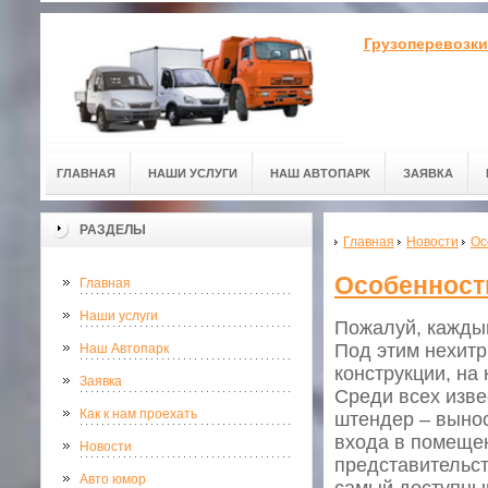
Грузоперевозки
ГЛАВНАЯ
НАШИ УСЛУГИ
НАШ АВТОПАРК
ЗАЯВКА
РАЗДЕЛЫ
Главная
Новости
Ос
Особенност
Главная
Наши услуги
Пожалуй, каждый
Под этим нехит
Наш Автопарк
конструкции, на
Заявка
Среди всех изв
Как к нам проехать
штендер – вынос
входа в помещен
Новости
представительст
Авто юмор