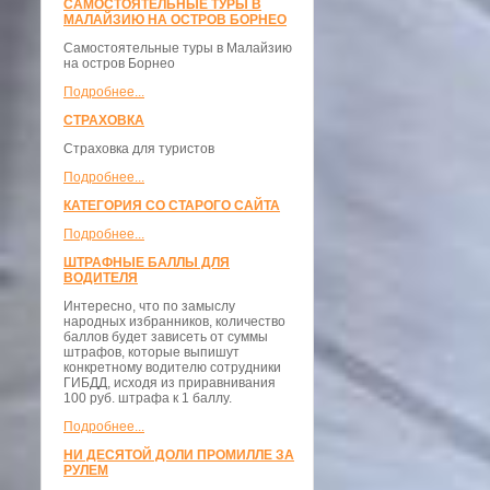
САМОСТОЯТЕЛЬНЫЕ ТУРЫ В
МАЛАЙЗИЮ НА ОСТРОВ БОРНЕО
Самостоятельные туры в Малайзию
на остров Борнео
Подробнее...
СТРАХОВКА
Страховка для туристов
Подробнее...
КАТЕГОРИЯ СО СТАРОГО САЙТА
Подробнее...
ШТРАФНЫЕ БАЛЛЫ ДЛЯ
ВОДИТЕЛЯ
Интересно, что по замыслу
народных избранников, количество
баллов будет зависеть от суммы
штрафов, которые выпишут
конкретному водителю сотрудники
ГИБДД, исходя из приравнивания
100 руб. штрафа к 1 баллу.
Подробнее...
НИ ДЕСЯТОЙ ДОЛИ ПРОМИЛЛЕ ЗА
РУЛЕМ