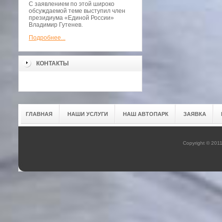
С заявлением по этой широко
обсуждаемой теме выступил член
президиума «Единой России»
Владимир Гутенев.
Подробнее...
КОНТАКТЫ
ГЛАВНАЯ
НАШИ УСЛУГИ
НАШ АВТОПАРК
ЗАЯВКА
Copyright © 201