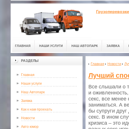
Грузоперевозки
ГЛАВНАЯ
НАШИ УСЛУГИ
НАШ АВТОПАРК
ЗАЯВКА
РАЗДЕЛЫ
Главная
Новости
Лу
Лучший спос
Главная
Наши услуги
Все слышали о т
и оживленность,
Наш Автопарк
секс, все менее
Заявка
заниматься. А в
Как к нам проехать
бы супруги друг
секс. В ином сл
Новости
кризиса – это и
Авто юмор