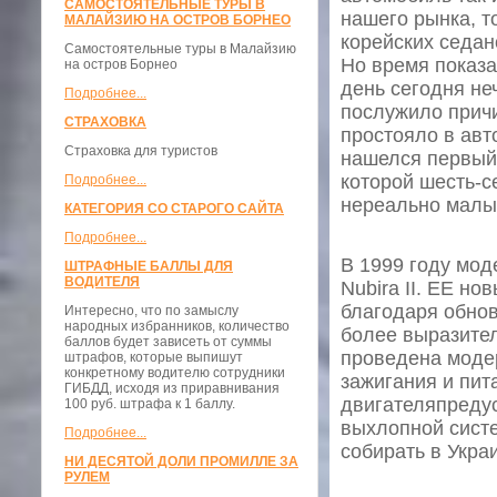
САМОСТОЯТЕЛЬНЫЕ ТУРЫ В
нашего рынка, т
МАЛАЙЗИЮ НА ОСТРОВ БОРНЕО
корейских седан
Самостоятельные туры в Малайзию
Но время показа
на остров Борнео
день сегодня не
Подробнее...
послужило причи
СТРАХОВКА
простояло в авт
Страховка для туристов
нашелся первый 
которой шесть-се
Подробнее...
нереально малым
КАТЕГОРИЯ СО СТАРОГО САЙТА
Подробнее...
В 1999 году мод
ШТРАФНЫЕ БАЛЛЫ ДЛЯ
ВОДИТЕЛЯ
Nubira II. ЕЕ н
благодаря обно
Интересно, что по замыслу
народных избранников, количество
более выразите
баллов будет зависеть от суммы
проведена моде
штрафов, которые выпишут
конкретному водителю сотрудники
зажигания и пит
ГИБДД, исходя из приравнивания
двигателяпредус
100 руб. штрафа к 1 баллу.
выхлопной систе
Подробнее...
собирать в Укра
НИ ДЕСЯТОЙ ДОЛИ ПРОМИЛЛЕ ЗА
РУЛЕМ