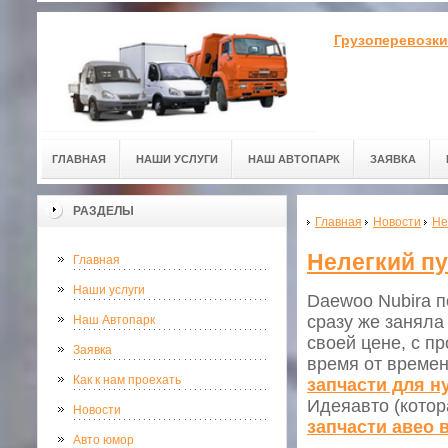
Грузоперевозки
ГЛАВНАЯ
НАШИ УСЛУГИ
НАШ АВТОПАРК
ЗАЯВКА
РАЗДЕЛЫ
Главная
Новости
Не
Нелегкий пу
Главная
Наши услуги
Daewoo Nubira п
сразу же заняла
Наш Автопарк
своей цене, с п
Заявка
время от времени
Как к нам проехать
запчасти для н
Идеяавто (котор
Новости
запчасти авео
Авто юмор