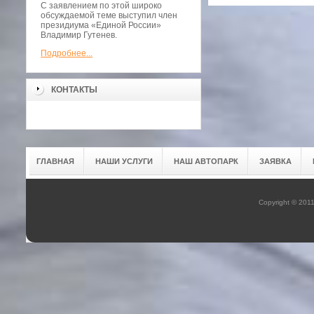
С заявлением по этой широко
обсуждаемой теме выступил член
президиума «Единой России»
Владимир Гутенев.
Подробнее...
КОНТАКТЫ
ГЛАВНАЯ
НАШИ УСЛУГИ
НАШ АВТОПАРК
ЗАЯВКА
Copyright © 201