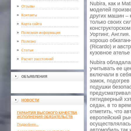
Nubira, как и Ma
Отзывы
моделей произво
других машин –
Контакты
только своих си
Карта сайта
конструкторском
Полезная информация
Уортинг, Англия
хорошо обкатанн
Полезно
(Ricardo) и авс
Статьи
кузовное ателье 
Расчет расстояний
Nubira обладала
учитывать ее це
включали в себя
ОБЪЯВЛЕНИЯ
замок, подогрев
подушки безопас
предусматривали
пятидверный хэ
НОВОСТИ
седан, в то вре
отметить, что а
ГАРАНТИЯ ВЫСОКОГО КАЧЕСТВА
европейский рын
ИСПОЛНЕНИЯ ОБЯЗАТЕЛЬСТВ
осуществлялась 
Подробнее...
автомобиль так 