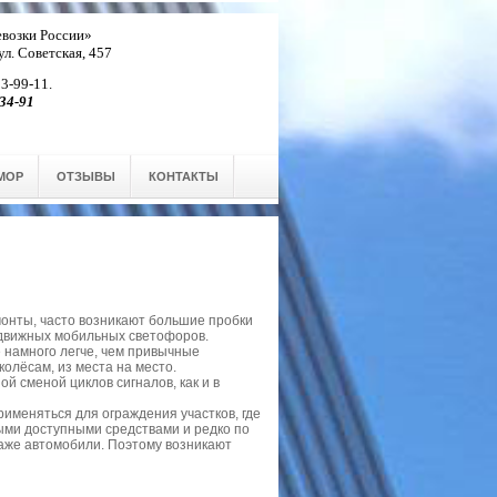
возки России»
 ул. Советская, 457
 3-99-11.
34-91
МОР
ОТЗЫВЫ
КОНТАКТЫ
монты, часто возникают большие пробки
редвижных мобильных светофоров.
 намного легче, чем привычные
олёсам, из места на место.
 сменой циклов сигналов, как и в
рименяться для ограждения участков, где
ыми доступными средствами и редко по
даже автомобили. Поэтому возникают