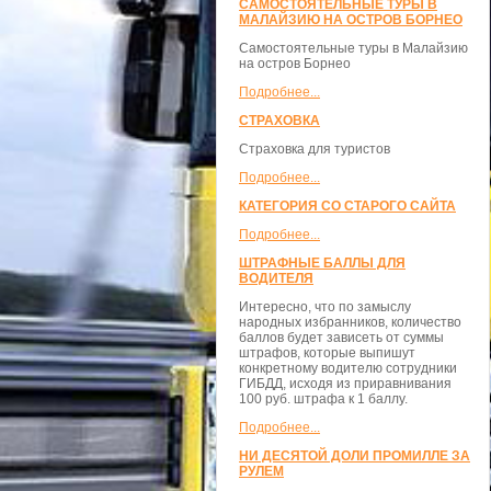
САМОСТОЯТЕЛЬНЫЕ ТУРЫ В
МАЛАЙЗИЮ НА ОСТРОВ БОРНЕО
Самостоятельные туры в Малайзию
на остров Борнео
Подробнее...
СТРАХОВКА
Страховка для туристов
Подробнее...
КАТЕГОРИЯ СО СТАРОГО САЙТА
Подробнее...
ШТРАФНЫЕ БАЛЛЫ ДЛЯ
ВОДИТЕЛЯ
Интересно, что по замыслу
народных избранников, количество
баллов будет зависеть от суммы
штрафов, которые выпишут
конкретному водителю сотрудники
ГИБДД, исходя из приравнивания
100 руб. штрафа к 1 баллу.
Подробнее...
НИ ДЕСЯТОЙ ДОЛИ ПРОМИЛЛЕ ЗА
РУЛЕМ