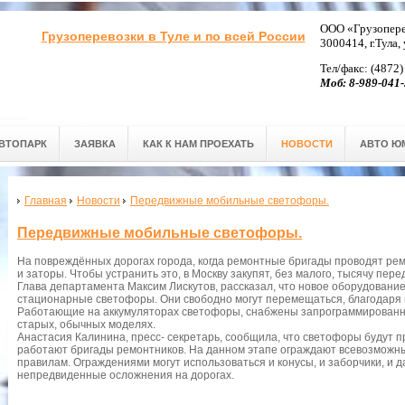
ООО «Грузопере
Грузоперевозки в Туле и по всей России
3000414, г.Тула,
Тел/факс: (4872)
Моб: 8-989-041-
ВТОПАРК
ЗАЯВКА
КАК К НАМ ПРОЕХАТЬ
НОВОСТИ
АВТО Ю
Главная
Новости
Передвижные мобильные светофоры.
Передвижные мобильные светофоры.
На повреждённых дорогах города, когда ремонтные бригады проводят ре
и заторы. Чтобы устранить это, в Москву закупят, без малого, тысячу пе
Глава департамента Максим Лискутов, рассказал, что новое оборудование
стационарные светофоры. Они свободно могут перемещаться, благодаря к
Работающие на аккумуляторах светофоры, снабжены запрограммированной
старых, обычных моделях.
Анастасия Калинина, пресс- секретарь, сообщила, что светофоры будут п
работают бригады ремонтников. На данном этапе ограждают всевозможн
правилам. Ограждениями могут использоваться и конусы, и заборчики, и 
непредвиденные осложнения на дорогах.