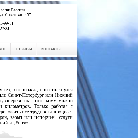
возки России»
 ул. Советская, 457
 3-99-11.
34-91
МОР
ОТЗЫВЫ
КОНТАКТЫ
 тех, кто неожиданно столкнулся
 или Санкт-Петербург или Нижний
рузоперевозок, того, кому можно
ч километров. Только работая с
реложить все трудности процесса
ерян, забыт или испорчен. Услуги
аний и убытков.