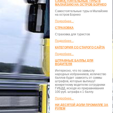
САМОСТОЯТЕЛЬНЫЕ ТУРЫ В
МАЛАЙЗИЮ НА ОСТРОВ БОРНЕО
Самостоятельные туры в Малайзию
на остров Борнео
Подробнее...
СТРАХОВКА
Страховка для туристов
Подробнее...
КАТЕГОРИЯ СО СТАРОГО САЙТА
Подробнее...
ШТРАФНЫЕ БАЛЛЫ ДЛЯ
ВОДИТЕЛЯ
Интересно, что по замыслу
народных избранников, количество
баллов будет зависеть от суммы
штрафов, которые выпишут
конкретному водителю сотрудники
ГИБДД, исходя из приравнивания
100 руб. штрафа к 1 баллу.
Подробнее...
НИ ДЕСЯТОЙ ДОЛИ ПРОМИЛЛЕ ЗА
РУЛЕМ