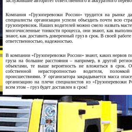
заслужившие авторитет ответственного и аккуратного перево
Компания «Грузоперевозки России» трудится на рынке да
специалисты организации успели объездить почти всю стр
грузоперевозок. Наших водителей можно смело назвать маст
многочисленные тонкости процесса, они знают, как выполни
знают, как доставить доверенный груз в срок. В своей работ
ответственностью, надежностью.
В компании «Грузоперевозки России» знают, каких нервов п
груза на большие расстояния – например, в другой регио
объектами, те выше вероятность не вложиться в срок. 
собственной нерасторопностью водителя, поломкой
происшествиями. У организатора закрадывается масса опасе
организацию на плечи специалистов из «Грузоперевозки Р
всем этом – груз будет доставлен в срок!