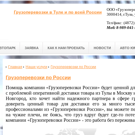
ООО «Грузопере
Грузоперевозки в Туле и по всей России
3000414, г.Тула,
Тел/факс: (4872)
Моб: 8-989-041-
ВТОПАРК
ЗАЯВКА
КАК К НАМ ПРОЕХАТЬ
НОВОСТИ
АВТО Ю
Главная
Наши услуги
Грузоперевозки по России
Грузоперевозки по России
Помощь компании «Грузоперевозки России» будет ценной для
с проблемой оперативной доставки товара из Тулы в Москву
Новгород, кто хочет найти надежного партнера в сфере г
доверить ценный товар для доставки его за много тыся
профессионалами из «Грузоперевозки России», вы можете пе
на чужие плечи, не боясь, что груз вдруг будет где-то пот
компании «Грузоперевозки России» - это работа без пережив