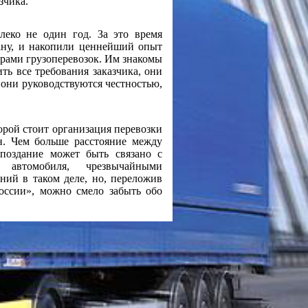
зчика.
леко не один год. За это время
ану, и накопили ценнейший опыт
ерами грузоперевозок. Им знакомы
ть все требования заказчика, они
е они руководствуются честностью,
орой стоит организация перевозки
н. Чем больше расстояние между
Опоздание может быть связано с
 автомобиля, чрезвычайными
ний в таком деле, но, переложив
оссии», можно смело забыть обо