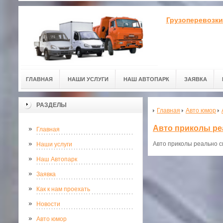
Грузоперевозки
ГЛАВНАЯ
НАШИ УСЛУГИ
НАШ АВТОПАРК
ЗАЯВКА
РАЗДЕЛЫ
Главная
Авто юмор
Авто приколы ре
Главная
Авто приколы реально 
Наши услуги
Наш Автопарк
Заявка
Как к нам проехать
Новости
Авто юмор