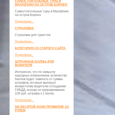
САМОСТОЯТЕЛЬНЫЕ ТУРЫ В
МАЛАЙЗИЮ НА ОСТРОВ БОРНЕО
Самостоятельные туры в Малайзию
на остров Борнео
Подробнее...
СТРАХОВКА
Страховка для туристов
Подробнее...
КАТЕГОРИЯ СО СТАРОГО САЙТА
Подробнее...
ШТРАФНЫЕ БАЛЛЫ ДЛЯ
ВОДИТЕЛЯ
Интересно, что по замыслу
народных избранников, количество
баллов будет зависеть от суммы
штрафов, которые выпишут
конкретному водителю сотрудники
ГИБДД, исходя из приравнивания
100 руб. штрафа к 1 баллу.
Подробнее...
НИ ДЕСЯТОЙ ДОЛИ ПРОМИЛЛЕ ЗА
РУЛЕМ