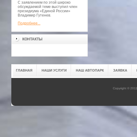
С заявлением по этой широко
обсуждаемой теме выступил член
президиума «Единой России»
Владимир Гутенев.
Подробнее...
КОНТАКТЫ
ГЛАВНАЯ
НАШИ УСЛУГИ
НАШ АВТОПАРК
ЗАЯВКА
Copyright © 201