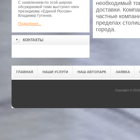
необходимый тов
С заявлением по этой широко
обсуждаемой теме выступил член
доставки. Комп
президиума «Единой России»
частные компани
Владимир Гутенев.
пределах столиц
Подробнее...
города.
КОНТАКТЫ
ГЛАВНАЯ
НАШИ УСЛУГИ
НАШ АВТОПАРК
ЗАЯВКА
Copyright © 201