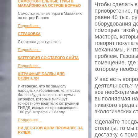
САМОСТОЯТЕЛЬНЫЕ ТУРЫ В
Чтобы сделать в
МАЛАЙЗИЮ НА ОСТРОВ БОРНЕО
приобретение, п
Самостоятельные туры в Малайзию
равен 40 тыс. р
на остров Борнео
оборудования до
Подробнее...
помощью такой у
СТРАХОВКА
Мастера, которы
Страховка для туристов
говорят покупат
механизмы, и чт
Подробнее...
проблем. Газовы
КАТЕГОРИЯ СО СТАРОГО САЙТА
помещение, где 
Подробнее...
которому необхо
ШТРАФНЫЕ БАЛЛЫ ДЛЯ
ВОДИТЕЛЯ
У вас есть вопр
деятельность? М
Интересно, что по замыслу
народных избранников, количество
все необходимые
баллов будет зависеть от суммы
выполняемая нам
штрафов, которые выпишут
конкретному водителю сотрудники
никакого вреда 
ГИБДД, исходя из приравнивания
экологических с
100 руб. штрафа к 1 баллу.
Подробнее...
Сделайте предва
столицы, то мы 
НИ ДЕСЯТОЙ ДОЛИ ПРОМИЛЛЕ ЗА
РУЛЕМ
доставку, с пом