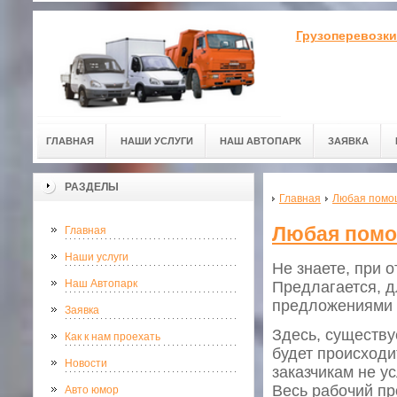
Грузоперевозки
ГЛАВНАЯ
НАШИ УСЛУГИ
НАШ АВТОПАРК
ЗАЯВКА
РАЗДЕЛЫ
Главная
Любая помощ
Любая помо
Главная
Наши услуги
Не знаете, при 
Наш Автопарк
Предлагается, д
предложениями
Заявка
Здесь, существу
Как к нам проехать
будет происходи
Новости
заказчикам не у
Весь рабочий пр
Авто юмор