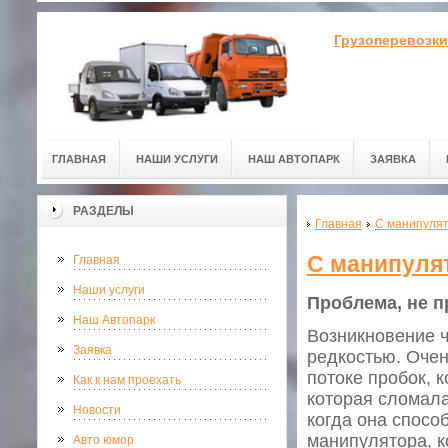
Грузоперевозки
ГЛАВНАЯ
НАШИ УСЛУГИ
НАШ АВТОПАРК
ЗАЯВКА
РАЗДЕЛЫ
Главная
С манипулят
С манипулят
Главная
Наши услуги
Проблема, не 
Наш Автопарк
Возникновение ч
Заявка
редкостью. Очен
потоке пробок, 
Как к нам проехать
которая сломала
Новости
когда она спосо
манипулятора, к
Авто юмор