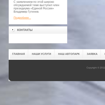
С заявлением по этой широко
обсуждаемой теме выступил член
президиума «Единой России»
Владимир Гутенев.
Подробнее...
КОНТАКТЫ
ГЛАВНАЯ
НАШИ УСЛУГИ
НАШ АВТОПАРК
ЗАЯВКА
Copyright © 201