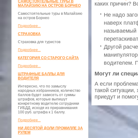
САМОСТОЯТЕЛЬНЫЕ ТУРЫ В
каких причин? В
МАЛАЙЗИЮ НА ОСТРОВ БОРНЕО
Самостоятельные туры в Малайзию
Не надо заго
на остров Борнео
наверх платф
Подробнее...
называемый 
СТРАХОВКА
перетаскиват
Страховка для туристов
Другой расче
Подробнее...
манипуляторо
КАТЕГОРИЯ СО СТАРОГО САЙТА
водителем. П
Подробнее...
Могут ли спец
ШТРАФНЫЕ БАЛЛЫ ДЛЯ
ВОДИТЕЛЯ
А если проблема
Интересно, что по замыслу
такой ситуации,
народных избранников, количество
баллов будет зависеть от суммы
приедут и помогу
штрафов, которые выпишут
конкретному водителю сотрудники
ГИБДД, исходя из приравнивания
100 руб. штрафа к 1 баллу.
Подробнее...
НИ ДЕСЯТОЙ ДОЛИ ПРОМИЛЛЕ ЗА
РУЛЕМ