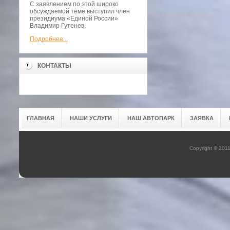
С заявлением по этой широко
обсуждаемой теме выступил член
президиума «Единой России»
Владимир Гутенев.
Подробнее...
КОНТАКТЫ
ГЛАВНАЯ
НАШИ УСЛУГИ
НАШ АВТОПАРК
ЗАЯВКА
Copyright © 201