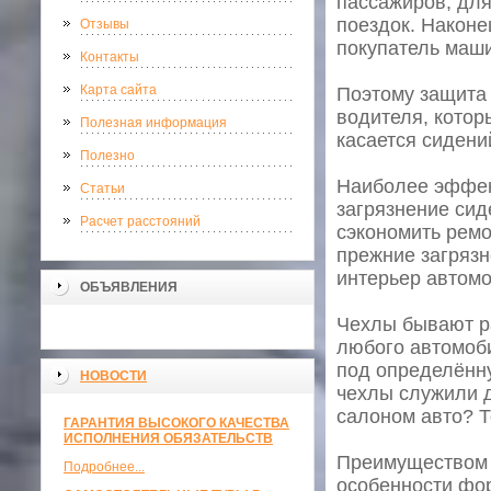
пассажиров, для
поездок. Наконе
Отзывы
покупатель маши
Контакты
Карта сайта
Поэтому защита
водителя, котор
Полезная информация
касается сидени
Полезно
Наиболее эффект
Статьи
загрязнение си
Расчет расстояний
сэкономить ремон
прежние загрязн
интерьер автомо
ОБЪЯВЛЕНИЯ
Чехлы бывают ра
любого автомоби
под определённу
НОВОСТИ
чехлы служили д
салоном авто? Т
ГАРАНТИЯ ВЫСОКОГО КАЧЕСТВА
ИСПОЛНЕНИЯ ОБЯЗАТЕЛЬСТВ
Преимуществом 
Подробнее...
особенности фор