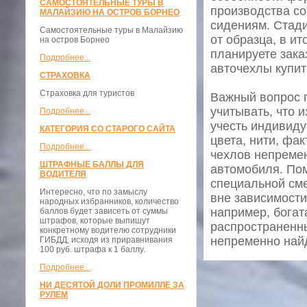
САМОСТОЯТЕЛЬНЫЕ ТУРЫ В
производства с
МАЛАЙЗИЮ НА ОСТРОВ БОРНЕО
сидениям. Стад
Самостоятельные туры в Малайзию
от образца, в и
на остров Борнео
планируете зак
Подробнее...
авточехлы купит
СТРАХОВКА
Страховка для туристов
Важный вопрос 
учитывать, что 
Подробнее...
учесть индивид
КАТЕГОРИЯ СО СТАРОГО САЙТА
цвета, нити, фа
Подробнее...
чехлов непремен
ШТРАФНЫЕ БАЛЛЫ ДЛЯ
автомобиля. Пом
ВОДИТЕЛЯ
специальной см
Интересно, что по замыслу
вне зависимост
народных избранников, количество
например, бога
баллов будет зависеть от суммы
штрафов, которые выпишут
распространенны
конкретному водителю сотрудники
непременно найд
ГИБДД, исходя из приравнивания
100 руб. штрафа к 1 баллу.
Подробнее...
НИ ДЕСЯТОЙ ДОЛИ ПРОМИЛЛЕ ЗА
РУЛЕМ