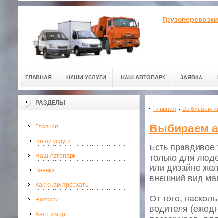
Грузоперевозки
ГЛАВНАЯ
НАШИ УСЛУГИ
НАШ АВТОПАРК
ЗАЯВКА
РАЗДЕЛЫ
Главная
Выбираем а
Выбираем 
Главная
Наши услуги
Есть правдивое
Наш Автопарк
только для людей
или дизайне жел
Заявка
внешний вид ма
Как к нам проехать
От того, наскол
Новости
водителя (ежедн
Авто юмор