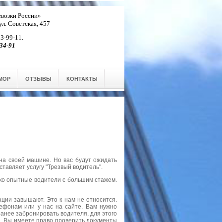
возки России»
 ул. Советская, 457
 3-99-11.
34-91
МОР
ОТЗЫВЫ
КОНТАКТЫ
 на своей машине. Но вас будут ожидать
ставляет услугу "Трезвый водитель".
ько опытные водители с большим стажем.
ации завышают. Это к нам не относится.
ефонам или у нас на сайте. Вам нужно
аранее забронировать водителя, для этого
и. Вы имеете право проверить документы