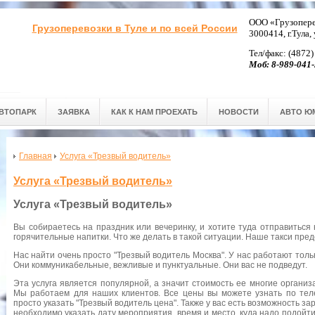
ООО «Грузопере
Грузоперевозки в Туле и по всей России
3000414, г.Тула,
Тел/факс: (4872)
Моб: 8-989-041-
ВТОПАРК
ЗАЯВКА
КАК К НАМ ПРОЕХАТЬ
НОВОСТИ
АВТО Ю
Главная
Услуга «Трезвый водитель»
Услуга «Трезвый водитель»
Услуга «Трезвый водитель»
Вы собираетесь на праздник или вечеринку, и хотите туда отправиться
горячительные напитки. Что же делать в такой ситуации. Наше такси пред
Нас найти очень просто "Трезвый водитель Москва". У нас работают тол
Они коммуникабельные, вежливые и пунктуальные. Они вас не подведут.
Эта услуга является популярной, а значит стоимость ее многие организ
Мы работаем для наших клиентов. Все цены вы можете узнать по тел
просто указать "Трезвый водитель цена". Также у вас есть возможность з
необходимо указать дату мероприятия, время и место, куда надо подойт