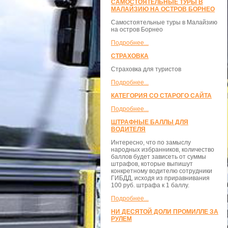
САМОСТОЯТЕЛЬНЫЕ ТУРЫ В
МАЛАЙЗИЮ НА ОСТРОВ БОРНЕО
Самостоятельные туры в Малайзию
на остров Борнео
Подробнее...
СТРАХОВКА
Страховка для туристов
Подробнее...
КАТЕГОРИЯ СО СТАРОГО САЙТА
Подробнее...
ШТРАФНЫЕ БАЛЛЫ ДЛЯ
ВОДИТЕЛЯ
Интересно, что по замыслу
народных избранников, количество
баллов будет зависеть от суммы
штрафов, которые выпишут
конкретному водителю сотрудники
ГИБДД, исходя из приравнивания
100 руб. штрафа к 1 баллу.
Подробнее...
НИ ДЕСЯТОЙ ДОЛИ ПРОМИЛЛЕ ЗА
РУЛЕМ