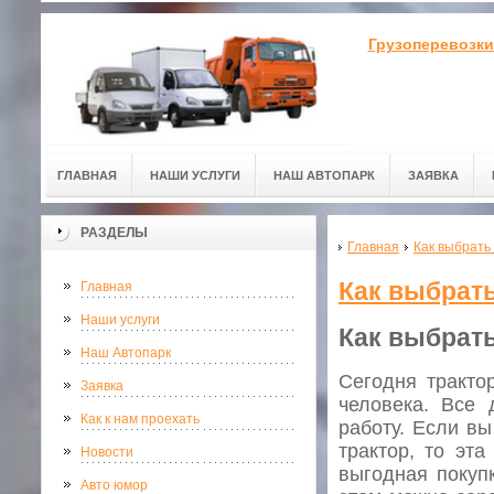
Грузоперевозки
ГЛАВНАЯ
НАШИ УСЛУГИ
НАШ АВТОПАРК
ЗАЯВКА
РАЗДЕЛЫ
Главная
Как выбрать
Как выбрать
Главная
Наши услуги
Как выбрать
Наш Автопарк
Сегодня тракто
Заявка
человека. Все 
Как к нам проехать
работу. Если в
трактор, то эта
Новости
выгодная покупк
Авто юмор