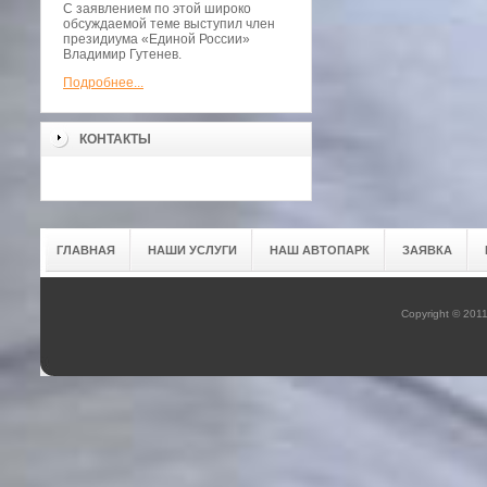
С заявлением по этой широко
обсуждаемой теме выступил член
президиума «Единой России»
Владимир Гутенев.
Подробнее...
КОНТАКТЫ
ГЛАВНАЯ
НАШИ УСЛУГИ
НАШ АВТОПАРК
ЗАЯВКА
Copyright © 201