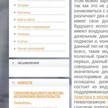
этом можно зара
так как это не
Отзывы
ознакомиться с 
Контакты
различают два о
Карта сайта
имеет свои до
будущего испол
Полезная информация
имеют воздушно
Полезно
дизельным двиг
подвески и, кон
Статьи
данный тип не п
Расчет расстояний
всего, такие м
Колесный тракт
первых, данный
ОБЪЯВЛЕНИЯ
совершенно ра
значительно де
неоспоримые до
оснащены дизе
НОВОСТИ
состоит из вед
поддерживающих
ГАРАНТИЯ ВЫСОКОГО КАЧЕСТВА
трактора в моск
ИСПОЛНЕНИЯ ОБЯЗАТЕЛЬСТВ
Немаловажную р
Подробнее...
слишком дорогой