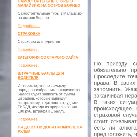
САМОСТОЯТЕЛЬНЫЕ ТУРЫ В
МАЛАЙЗИЮ НА ОСТРОВ БОРНЕО
Самостоятельные туры в Малайзию
на остров Борнео
Подробнее...
СТРАХОВКА
Страховка для туристов
Подробнее...
КАТЕГОРИЯ СО СТАРОГО САЙТА
По приезду с
Подробнее...
обязательно п
ШТРАФНЫЕ БАЛЛЫ ДЛЯ
Проследите точн
ВОДИТЕЛЯ
права. В своих
Интересно, что по замыслу
запомнить. Ука
народных избранников, количество
баллов будет зависеть от суммы
заканчивая нер
штрафов, которые выпишут
В таких ситуа
конкретному водителю сотрудники
ГИБДД, исходя из приравнивания
происходящее. 
100 руб. штрафа к 1 баллу.
страховой случ
Подробнее...
стоит отказыва
есть ли алког
НИ ДЕСЯТОЙ ДОЛИ ПРОМИЛЛЕ ЗА
РУЛЕМ
предположить, ч