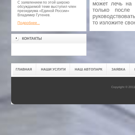
С заявлением по этой широко
может лечь на 
обсуждаемой теме выступил член
только после 
президиума «Единой России»
Владимир Гутенев.
руководствовать
то изложите сво
Подробнее...
КОНТАКТЫ
ГЛАВНАЯ
НАШИ УСЛУГИ
НАШ АВТОПАРК
ЗАЯВКА
Copyright © 201