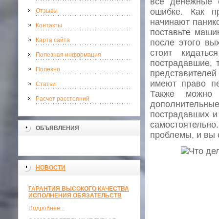
все денежные 
ошибке. Как п
Отзывы
начинают панико
Контакты
поставьте машин
Карта сайта
после этого вы
стоит кидать
Полезная информация
пострадавшие, 
Полезно
представителей
имеют право пе
Статьи
Также можно 
Расчет расстояний
дополнительн
пострадавших и
самостоятельн
ОБЪЯВЛЕНИЯ
проблемы, и вы 
НОВОСТИ
ГАРАНТИЯ ВЫСОКОГО КАЧЕСТВА
ИСПОЛНЕНИЯ ОБЯЗАТЕЛЬСТВ
Подробнее...