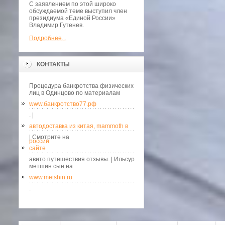
С заявлением по этой широко
обсуждаемой теме выступил член
президиума «Единой России»
Владимир Гутенев.
Подробнее...
КОНТАКТЫ
Процедура банкротства физических
лиц в Одинцово по материалам
www.банкротство77.рф
. |
автодоставка из китая, mammoth в
| Смотрите на
россии
сайте
авито путешествия отзывы. | Ильсур
метшин сын на
www.metshin.ru
.