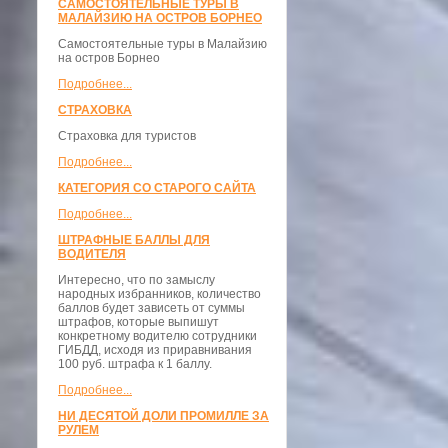
САМОСТОЯТЕЛЬНЫЕ ТУРЫ В
МАЛАЙЗИЮ НА ОСТРОВ БОРНЕО
Самостоятельные туры в Малайзию
на остров Борнео
Подробнее...
СТРАХОВКА
Страховка для туристов
Подробнее...
КАТЕГОРИЯ СО СТАРОГО САЙТА
Подробнее...
ШТРАФНЫЕ БАЛЛЫ ДЛЯ
ВОДИТЕЛЯ
Интересно, что по замыслу
народных избранников, количество
баллов будет зависеть от суммы
штрафов, которые выпишут
конкретному водителю сотрудники
ГИБДД, исходя из приравнивания
100 руб. штрафа к 1 баллу.
Подробнее...
НИ ДЕСЯТОЙ ДОЛИ ПРОМИЛЛЕ ЗА
РУЛЕМ