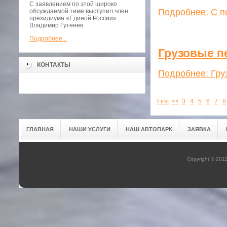
С заявлением по этой широко
Подробнее: С п
обсуждаемой теме выступил член
президиума «Единой России»
Владимир Гутенев.
Подробнее...
Грузовые п
КОНТАКТЫ
Подробнее: Гру
First
<<
3
4
5
6
7
8
ГЛАВНАЯ
НАШИ УСЛУГИ
НАШ АВТОПАРК
ЗАЯВКА
Copyright © 201