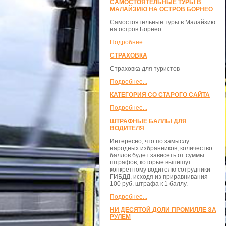
САМОСТОЯТЕЛЬНЫЕ ТУРЫ В
МАЛАЙЗИЮ НА ОСТРОВ БОРНЕО
Самостоятельные туры в Малайзию
на остров Борнео
Подробнее...
СТРАХОВКА
Страховка для туристов
Подробнее...
КАТЕГОРИЯ СО СТАРОГО САЙТА
Подробнее...
ШТРАФНЫЕ БАЛЛЫ ДЛЯ
ВОДИТЕЛЯ
Интересно, что по замыслу
народных избранников, количество
баллов будет зависеть от суммы
штрафов, которые выпишут
конкретному водителю сотрудники
ГИБДД, исходя из приравнивания
100 руб. штрафа к 1 баллу.
Подробнее...
НИ ДЕСЯТОЙ ДОЛИ ПРОМИЛЛЕ ЗА
РУЛЕМ