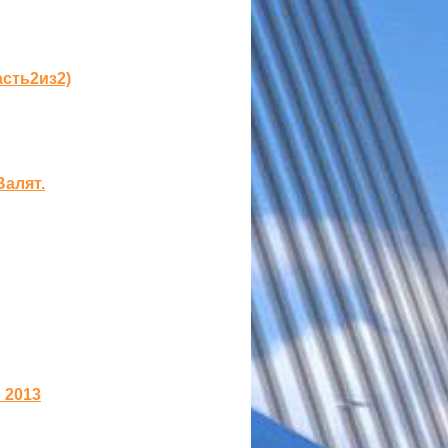
асть2из2)
Валят.
 2013