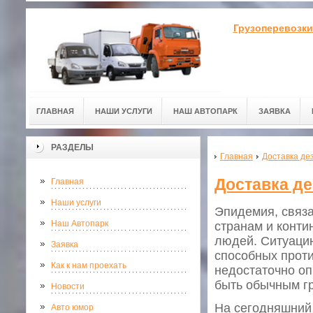
Грузоперевозки
ГЛАВНАЯ
НАШИ УСЛУГИ
НАШ АВТОПАРК
ЗАЯВКА
РАЗДЕЛЫ
Главная
Доставка де
Доставка д
Главная
Наши услуги
Эпидемия, связ
Наш Автопарк
странам и конти
людей. Ситуацию
Заявка
способных прот
Как к нам проехать
недостаточно оп
быть обычным гр
Новости
На сегодняшний 
Авто юмор