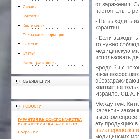
от заражения. О
Отзывы
настоятельно ре
Контакты
- Не выходить и
Карта сайта
карантин.
Полезная информация
- Если выходить 
то нужно соблюд
Полезно
медицинскую мас
Статьи
использовать де
Расчет расстояний
Вроде бы с реко
из-за возросшег
обеззараживающи
ОБЪЯВЛЕНИЯ
хватает не тольк
Израиле, США, 
Между тем, Кита
НОВОСТИ
Карантин законч
высоком спросе 
ГАРАНТИЯ ВЫСОКОГО КАЧЕСТВА
эту продукцию в
ИСПОЛНЕНИЯ ОБЯЗАТЕЛЬСТВ
авиаперевозка и
Подробнее...
медицинских мас