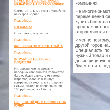
САМОСТОЯТЕЛЬНЫЕ ТУРЫ В
компаниях.
МАЛАЙЗИЮ НА ОСТРОВ БОРНЕО
Не многие знают
Самостоятельные туры в Малайзию
на остров Борнео
перемещения фи
Подробнее...
купить билет на
продолжают выпо
СТРАХОВКА
отправляются по
Страховка для туристов
Именно поэтому
Подробнее...
другой город на
КАТЕГОРИЯ СО СТАРОГО САЙТА
Специалисты пом
Подробнее...
нужный товар и 
ШТРАФНЫЕ БАЛЛЫ ДЛЯ
дезинфицирующих
ВОДИТЕЛЯ
будет стоить нед
Интересно, что по замыслу
народных избранников, количество
баллов будет зависеть от суммы
штрафов, которые выпишут
конкретному водителю сотрудники
ГИБДД, исходя из приравнивания
100 руб. штрафа к 1 баллу.
Подробнее...
НИ ДЕСЯТОЙ ДОЛИ ПРОМИЛЛЕ ЗА
РУЛЕМ