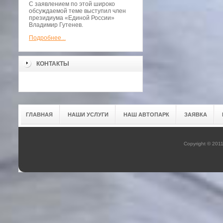
С заявлением по этой широко
обсуждаемой теме выступил член
президиума «Единой России»
Владимир Гутенев.
Подробнее...
КОНТАКТЫ
ГЛАВНАЯ
НАШИ УСЛУГИ
НАШ АВТОПАРК
ЗАЯВКА
Copyright © 201